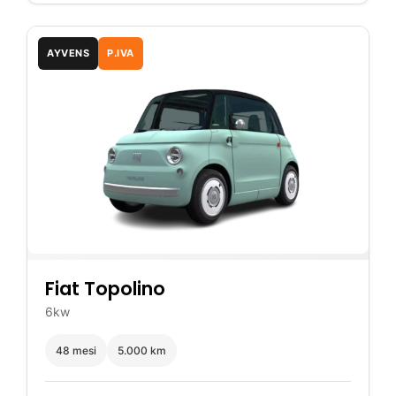
AYVENS
P.IVA
Fiat Topolino
6kw
48 mesi
5.000 km