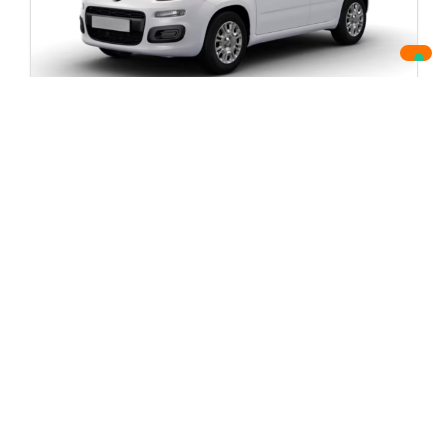
Fiat Pandina
1.0 Firefly Hybrid Icon S&s 65cv
60 mesi
12.000 km
230,00 €
/mese
Anticipo:
0,00 €
Consegna:
novembre-2026
Richiedi Preventivo