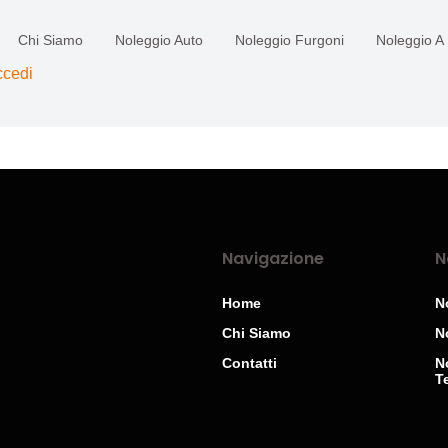
Chi Siamo
Noleggio Auto
Noleggio Furgoni
Noleggio A
ccedi
Navigazione
N
Home
N
Chi Siamo
N
Contatti
N
T