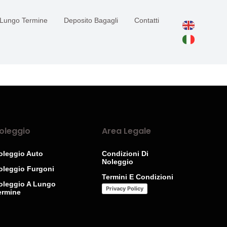
 Lungo Termine
Deposito Bagagli
Contatti
oleggio
Area Legale
oleggio Auto
Condizioni Di
Noleggio
oleggio Furgoni
Termini E Condizioni
oleggio A Lungo
Privacy Policy
ermine